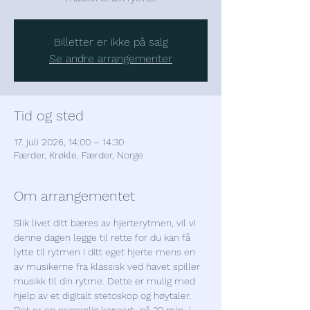
Billetter er ikke på salg
Se andre arrangementer
Tid og sted
17. juli 2026, 14:00 – 14:30
Færder, Krøkle, Færder, Norge
Om arrangementet
Slik livet ditt bæres av hjerterytmen, vil vi 
denne dagen legge til rette for du kan få 
lytte til rytmen i ditt eget hjerte mens en 
av musikerne fra klassisk ved havet spiller 
musikk til din rytme. Dette er mulig med 
hjelp av et digitalt stetoskop og høytaler. 