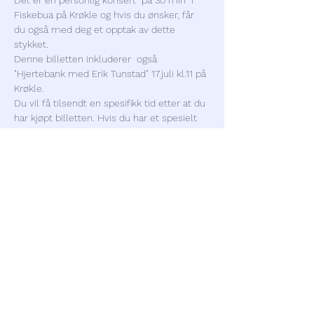
Det er en personlig konsert  på 30 min  i 
Fiskebua på Krøkle og hvis du ønsker, får 
du også med deg et opptak av dette 
stykket.
Denne billetten inkluderer  også 
"Hjertebank med Erik Tunstad" 17.juli kl.11 på 
Krøkle.
Du vil få tilsendt en spesifikk tid etter at du 
har kjøpt billetten. Hvis du har et spesielt 
tidsønske kan du gjerne skrive direkte til 
klassiskvedhavet@gmail.com
Dele dette arrangementet