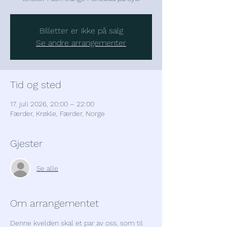
Billetter er ikke på salg
Se andre arrangementer
Tid og sted
17. juli 2026, 20:00 – 22:00
Færder, Krøkle, Færder, Norge
Gjester
Se alle
Om arrangementet
Denne kvelden skal et par av oss, som til 