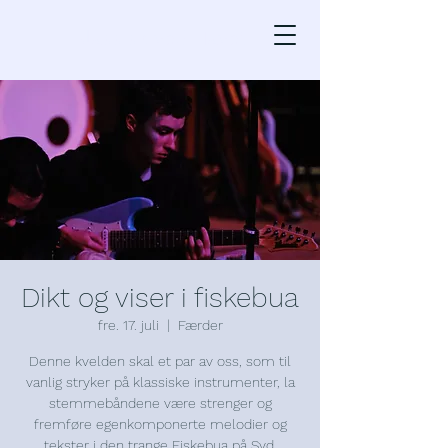
Klassisk ved Havet
Dikt og viser i fiskebua
fre. 17. juli
  |  
Færder
Denne kvelden skal et par av oss, som til
vanlig stryker på klassiske instrumenter, la
stemmebåndene være strenger og
fremføre egenkomponerte melodier og
tekster i den trange Fiskebua på Syd.