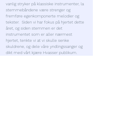
vanlig stryker på klassiske instrumenter, la 
stemmebåndene være strenger og 
fremføre egenkomponerte melodier og 
tekster.  Siden vi har fokus på hjertet dette 
året, og siden stemmen er det 
instrumentet som er aller nærmest 
hjertet, tenkte vi at vi skulle senke 
skuldrene, og dele våre yndlingssanger og 
dikt med vårt kjære Hvasser publikum. 
Velkommen til Fiskebua på Syd fredag 
kveld.
Dele dette arrangementet