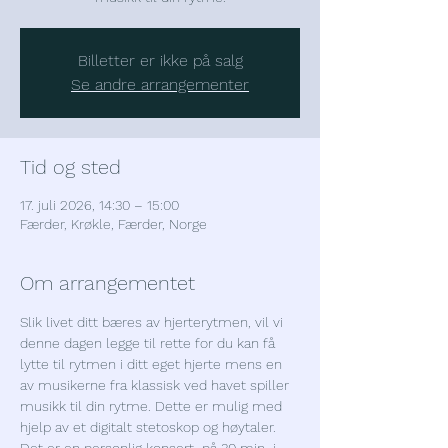
Billetter er ikke på salg
Se andre arrangementer
Tid og sted
17. juli 2026, 14:30 – 15:00
Færder, Krøkle, Færder, Norge
Om arrangementet
Slik livet ditt bæres av hjerterytmen, vil vi 
denne dagen legge til rette for du kan få 
lytte til rytmen i ditt eget hjerte mens en 
av musikerne fra klassisk ved havet spiller 
musikk til din rytme. Dette er mulig med 
hjelp av et digitalt stetoskop og høytaler. 