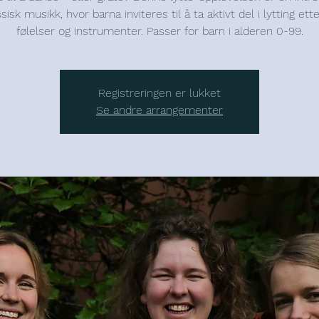
assisk musikk, hvor barna inviteres til å ta aktivt del i lytting ette
følelser og instrumenter. Passer for barn i alderen 0-99.
Registreringen er lukket
Se andre arrangementer