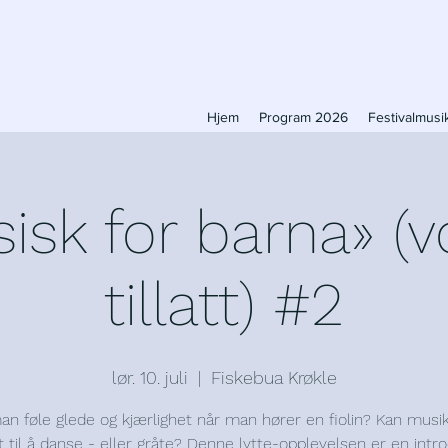
Hjem
Program 2026
Festivalmus
sisk for barna» (
tillatt) #2
lør. 10. juli
  |  
Fiskebua Krøkle
an føle glede og kjærlighet når man hører en fiolin? Kan musik
t til å danse - eller gråte? Denne lytte-opplevelsen er en intr