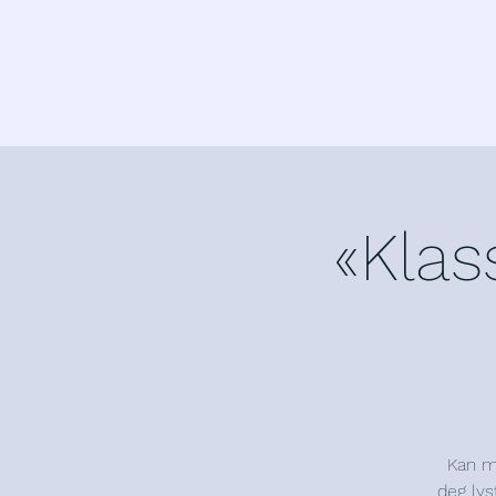
Klassisk ved Havet
«Klas
Kan m
deg lys