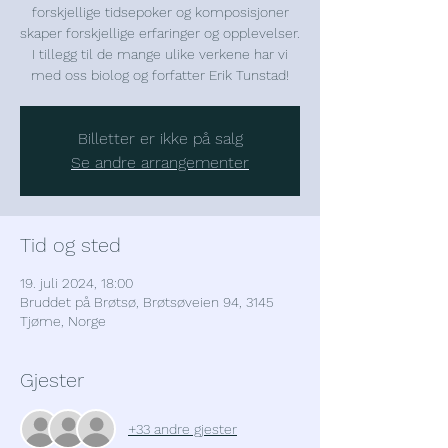
forskjellige tidsepoker og komposisjoner
skaper forskjellige erfaringer og opplevelser.
I tillegg til de mange ulike verkene har vi
med oss biolog og forfatter Erik Tunstad!
Billetter er ikke på salg
Se andre arrangementer
Tid og sted
19. juli 2024, 18:00
Bruddet på Brøtsø, Brøtsøveien 94, 3145
Tjøme, Norge
Gjester
+33 andre gjester