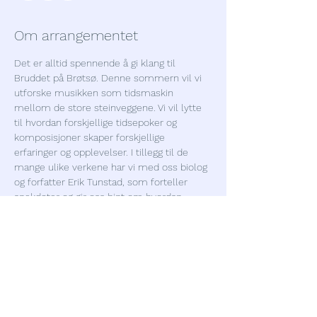
Om arrangementet
Det er alltid spennende å gi klang til 
Bruddet på Brøtsø. Denne sommern vil vi 
utforske musikken som tidsmaskin 
mellom de store steinveggene. Vi vil lytte 
til hvordan forskjellige tidsepoker og 
komposisjoner skaper forskjellige 
erfaringer og opplevelser. I tillegg til de 
mange ulike verkene har vi med oss biolog 
og forfatter Erik Tunstad, som forteller 
anekdoter og gir oss hint om hvordan 
omverdenen og lydbildet hang sammen i 
den gitte perioden. Velkommen til en 
tidsriktig musikalsk reise!